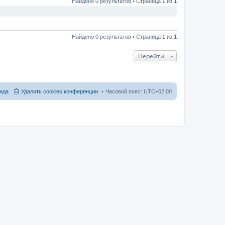
Найдено 0 результатов • Страница
1
из
1
Найдено 0 результатов • Страница
1
из
1
Перейти
нда
Удалить cookies конференции
Часовой пояс:
UTC+02:00