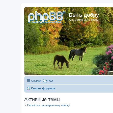
Быть добру
А на земле быть добру!
Ссылки
FAQ
Список форумов
Активные темы
Перейти к расширенному поиску