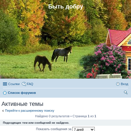
Быть добру
Ссылки
FAQ
Вход
Список форумов
ои
Активные темы
ск
Перейти к расширенному поиску
Найдено 0 результатов • Страница
1
из
1
Подходящих тем или сообщений не найдено.
Показать сообщения за