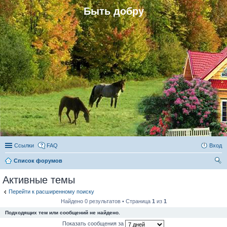
Быть добру
Ссылки
FAQ
Вход
Список форумов
ои
Активные темы
ск
Перейти к расширенному поиску
Найдено 0 результатов • Страница
1
из
1
Подходящих тем или сообщений не найдено.
Показать сообщения за