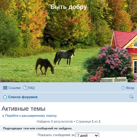
Быть добру
Ссылки
FAQ
Вход
Список форумов
ои
Активные темы
ск
Перейти к расширенному поиску
Найдено 0 результатов • Страница
1
из
1
Подходящих тем или сообщений не найдено.
Показать сообщения за