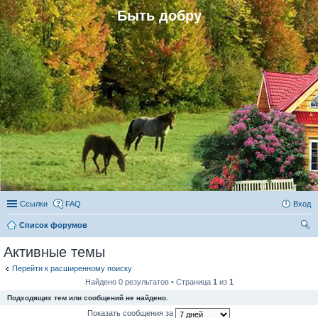
Быть добру
Ссылки
FAQ
Вход
Список форумов
ои
Активные темы
ск
Перейти к расширенному поиску
Найдено 0 результатов • Страница
1
из
1
Подходящих тем или сообщений не найдено.
Показать сообщения за