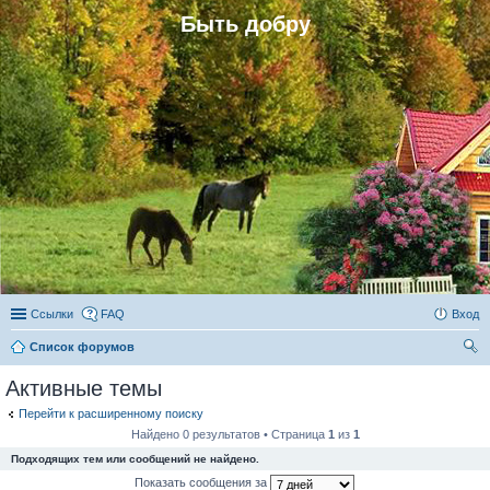
Быть добру
Ссылки
FAQ
Вход
Список форумов
ои
Активные темы
ск
Перейти к расширенному поиску
Найдено 0 результатов • Страница
1
из
1
Подходящих тем или сообщений не найдено.
Показать сообщения за