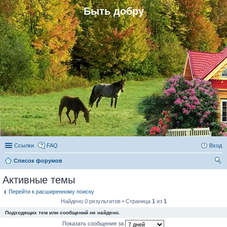
Быть добру
Ссылки
FAQ
Вход
Список форумов
ои
Активные темы
ск
Перейти к расширенному поиску
Найдено 0 результатов • Страница
1
из
1
Подходящих тем или сообщений не найдено.
Показать сообщения за