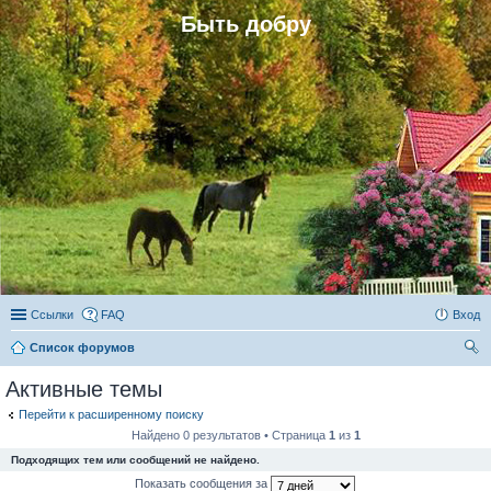
Быть добру
Ссылки
FAQ
Вход
Список форумов
ои
Активные темы
ск
Перейти к расширенному поиску
Найдено 0 результатов • Страница
1
из
1
Подходящих тем или сообщений не найдено.
Показать сообщения за