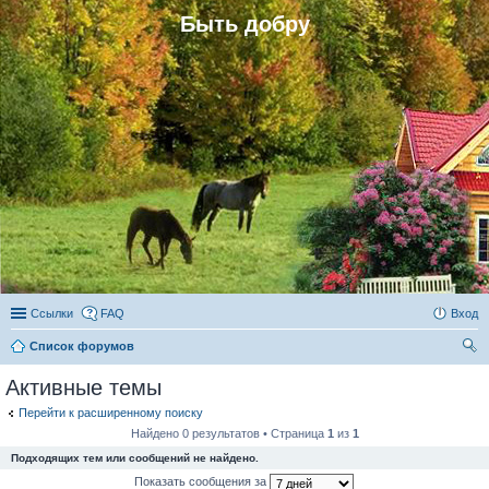
Быть добру
Ссылки
FAQ
Вход
Список форумов
ои
Активные темы
ск
Перейти к расширенному поиску
Найдено 0 результатов • Страница
1
из
1
Подходящих тем или сообщений не найдено.
Показать сообщения за