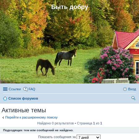
Быть добру
Ссылки
FAQ
Вход
Список форумов
ои
Активные темы
ск
Перейти к расширенному поиску
Найдено 0 результатов • Страница
1
из
1
Подходящих тем или сообщений не найдено.
Показать сообщения за