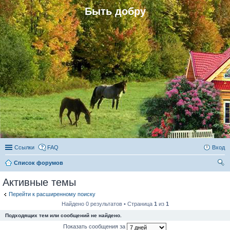
Быть добру
Ссылки
FAQ
Вход
Список форумов
ои
Активные темы
ск
Перейти к расширенному поиску
Найдено 0 результатов • Страница
1
из
1
Подходящих тем или сообщений не найдено.
Показать сообщения за