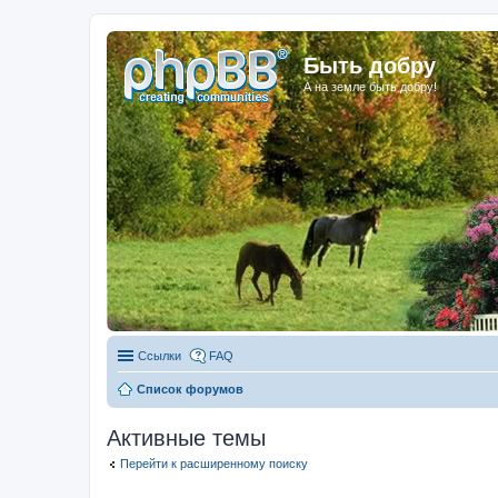
Быть добру
А на земле быть добру!
Ссылки
FAQ
Список форумов
Активные темы
Перейти к расширенному поиску