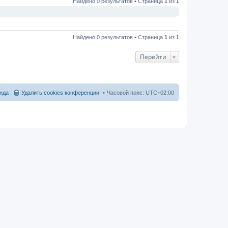
Найдено 0 результатов • Страница
1
из
1
Найдено 0 результатов • Страница
1
из
1
Перейти
нда
Удалить cookies конференции
Часовой пояс:
UTC+02:00