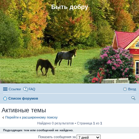
Быть добру
Ссылки
FAQ
Вход
Список форумов
ои
Активные темы
ск
Перейти к расширенному поиску
Найдено 0 результатов • Страница
1
из
1
Подходящих тем или сообщений не найдено.
Показать сообщения за