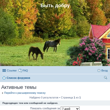
Быть добру
Ссылки
FAQ
Вход
Список форумов
ои
Активные темы
ск
Перейти к расширенному поиску
Найдено 0 результатов • Страница
1
из
1
Подходящих тем или сообщений не найдено.
Показать сообщения за