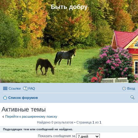
Быть добру
Ссылки
FAQ
Вход
Список форумов
ои
Активные темы
ск
Перейти к расширенному поиску
Найдено 0 результатов • Страница
1
из
1
Подходящих тем или сообщений не найдено.
Показать сообщения за