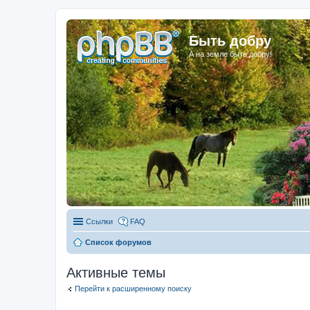
Быть добру
А на земле быть добру!
Ссылки
FAQ
Список форумов
Активные темы
Перейти к расширенному поиску