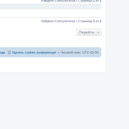
Найдено 0 результатов • Страница
1
из
1
Найдено 0 результатов • Страница
1
из
1
Перейти
нда
Удалить cookies конференции
Часовой пояс:
UTC+02:00