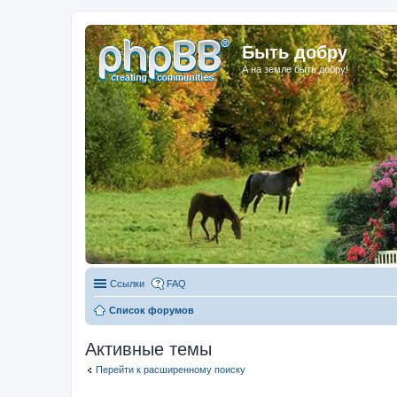
Быть добру
А на земле быть добру!
Ссылки
FAQ
Список форумов
Активные темы
Перейти к расширенному поиску