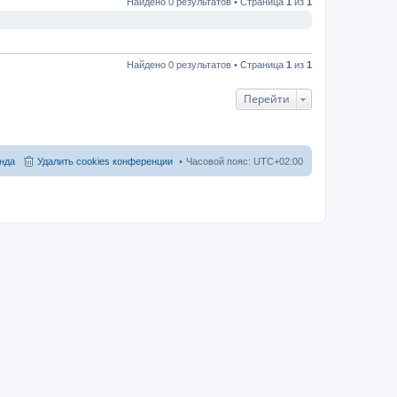
Найдено 0 результатов • Страница
1
из
1
Найдено 0 результатов • Страница
1
из
1
Перейти
нда
Удалить cookies конференции
Часовой пояс:
UTC+02:00