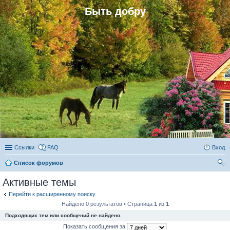
Быть добру
Ссылки
FAQ
Вход
Список форумов
ои
Активные темы
ск
Перейти к расширенному поиску
Найдено 0 результатов • Страница
1
из
1
Подходящих тем или сообщений не найдено.
Показать сообщения за