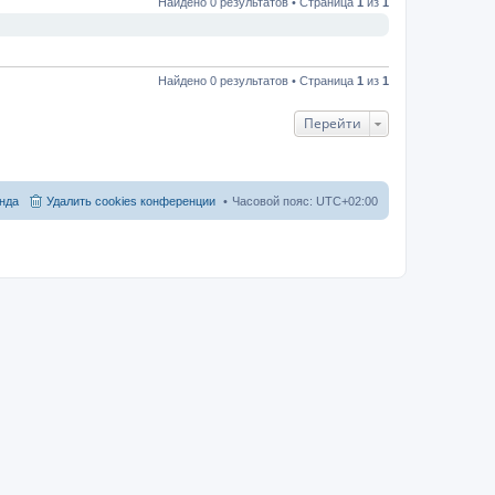
Найдено 0 результатов • Страница
1
из
1
Найдено 0 результатов • Страница
1
из
1
Перейти
нда
Удалить cookies конференции
Часовой пояс:
UTC+02:00