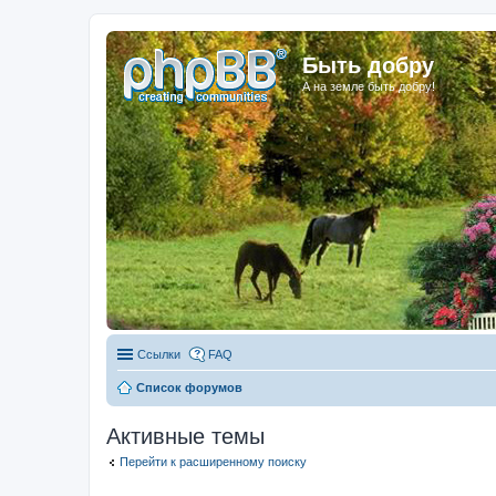
Быть добру
А на земле быть добру!
Ссылки
FAQ
Список форумов
Активные темы
Перейти к расширенному поиску