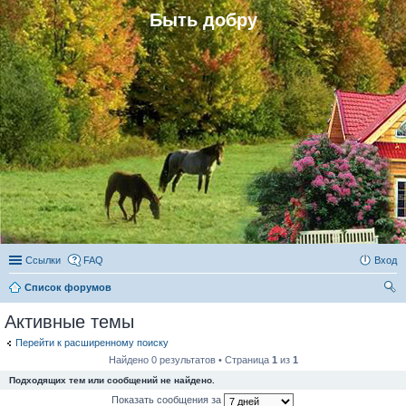
Быть добру
Ссылки
FAQ
Вход
Список форумов
ои
Активные темы
ск
Перейти к расширенному поиску
Найдено 0 результатов • Страница
1
из
1
Подходящих тем или сообщений не найдено.
Показать сообщения за