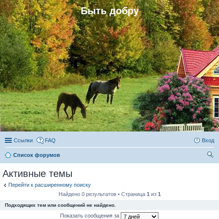
Быть добру
Ссылки
FAQ
Вход
Список форумов
ои
Активные темы
ск
Перейти к расширенному поиску
Найдено 0 результатов • Страница
1
из
1
Подходящих тем или сообщений не найдено.
Показать сообщения за