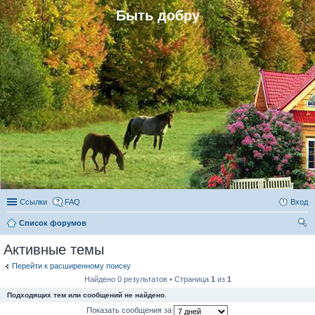
Быть добру
Ссылки
FAQ
Вход
Список форумов
ои
Активные темы
ск
Перейти к расширенному поиску
Найдено 0 результатов • Страница
1
из
1
Подходящих тем или сообщений не найдено.
Показать сообщения за