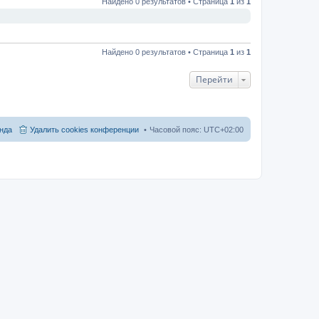
Найдено 0 результатов • Страница
1
из
1
Найдено 0 результатов • Страница
1
из
1
Перейти
нда
Удалить cookies конференции
Часовой пояс:
UTC+02:00