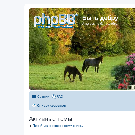
Быть добру
А на земле быть добру!
Ссылки
FAQ
Список форумов
Активные темы
Перейти к расширенному поиску