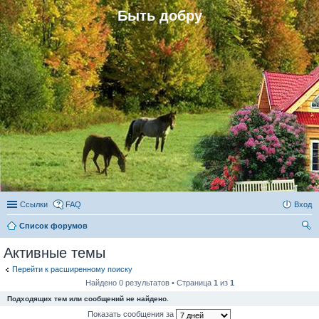
Быть добру
Ссылки
FAQ
Вход
Список форумов
ои
Активные темы
ск
Перейти к расширенному поиску
Найдено 0 результатов • Страница
1
из
1
Подходящих тем или сообщений не найдено.
Показать сообщения за