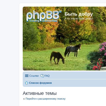
Быть добру
А на земле быть добру!
Ссылки
FAQ
Список форумов
Активные темы
Перейти к расширенному поиску