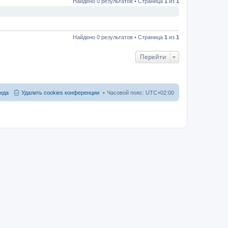
Найдено 0 результатов • Страница
1
из
1
Найдено 0 результатов • Страница
1
из
1
Перейти
нда
Удалить cookies конференции
Часовой пояс:
UTC+02:00