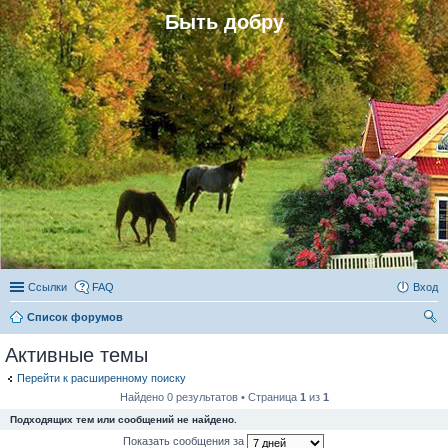
Быть добру
Ссылки
FAQ
Вход
Список форумов
ои
Активные темы
ск
Перейти к расширенному поиску
Найдено 0 результатов • Страница
1
из
1
Подходящих тем или сообщений не найдено.
Показать сообщения за