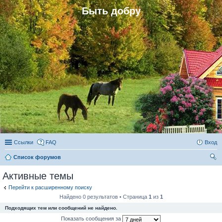
Быть добру
Ссылки
FAQ
Вход
Список форумов
ои
Активные темы
ск
Перейти к расширенному поиску
Найдено 0 результатов • Страница
1
из
1
Подходящих тем или сообщений не найдено.
Показать сообщения за