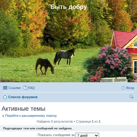
Быть добру
Ссылки
FAQ
Вход
Список форумов
ои
Активные темы
ск
Перейти к расширенному поиску
Найдено 0 результатов • Страница
1
из
1
Подходящих тем или сообщений не найдено.
Показать сообщения за