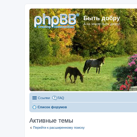
Быть добру
А на земле быть добру!
Ссылки
FAQ
Список форумов
Активные темы
Перейти к расширенному поиску