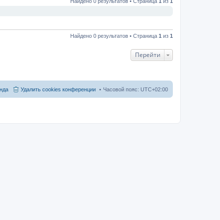
Найдено 0 результатов • Страница
1
из
1
Найдено 0 результатов • Страница
1
из
1
Перейти
нда
Удалить cookies конференции
Часовой пояс:
UTC+02:00