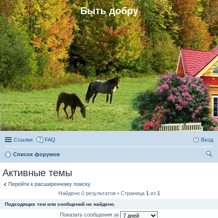
Быть добру
Ссылки
FAQ
Вход
Список форумов
ои
Активные темы
ск
Перейти к расширенному поиску
Найдено 0 результатов • Страница
1
из
1
Подходящих тем или сообщений не найдено.
Показать сообщения за