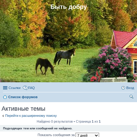
Быть добру
Ссылки
FAQ
Вход
Список форумов
ои
Активные темы
ск
Перейти к расширенному поиску
Найдено 0 результатов • Страница
1
из
1
Подходящих тем или сообщений не найдено.
Показать сообщения за