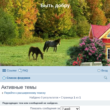
Быть добру
Ссылки
FAQ
Вход
Список форумов
ои
Активные темы
ск
Перейти к расширенному поиску
Найдено 0 результатов • Страница
1
из
1
Подходящих тем или сообщений не найдено.
Показать сообщения за