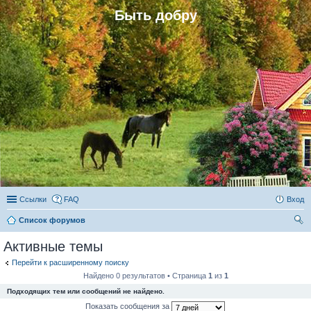
Быть добру
Ссылки
FAQ
Вход
Список форумов
ои
Активные темы
ск
Перейти к расширенному поиску
Найдено 0 результатов • Страница
1
из
1
Подходящих тем или сообщений не найдено.
Показать сообщения за