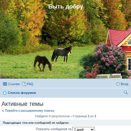
Быть добру
Ссылки
FAQ
Вход
Список форумов
ои
Активные темы
ск
Перейти к расширенному поиску
Найдено 0 результатов • Страница
1
из
1
Подходящих тем или сообщений не найдено.
Показать сообщения за