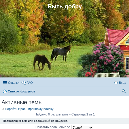
Быть добру
Ссылки
FAQ
Вход
Список форумов
ои
Активные темы
ск
Перейти к расширенному поиску
Найдено 0 результатов • Страница
1
из
1
Подходящих тем или сообщений не найдено.
Показать сообщения за