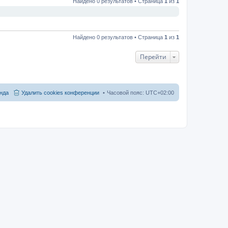
Найдено 0 результатов • Страница
1
из
1
Найдено 0 результатов • Страница
1
из
1
Перейти
нда
Удалить cookies конференции
Часовой пояс:
UTC+02:00