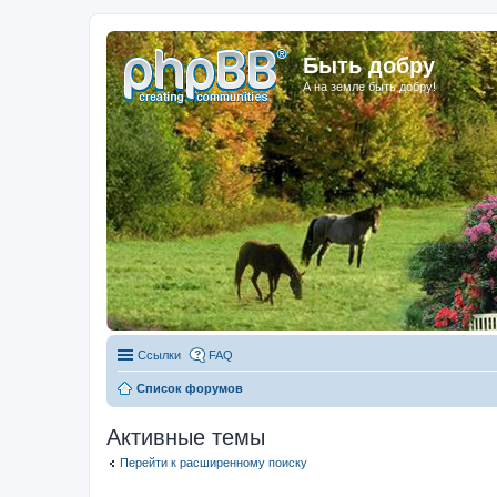
Быть добру
А на земле быть добру!
Ссылки
FAQ
Список форумов
Активные темы
Перейти к расширенному поиску