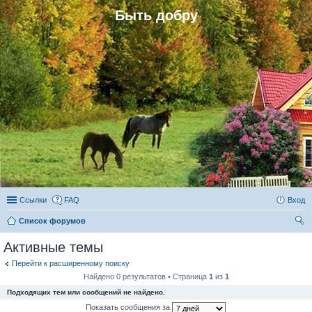
Быть добру
Ссылки
FAQ
Вход
Список форумов
ои
Активные темы
ск
Перейти к расширенному поиску
Найдено 0 результатов • Страница
1
из
1
Подходящих тем или сообщений не найдено.
Показать сообщения за