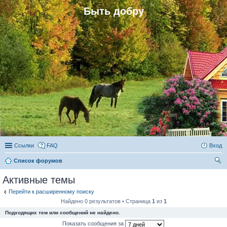
Быть добру
Ссылки
FAQ
Вход
Список форумов
ои
Активные темы
ск
Перейти к расширенному поиску
Найдено 0 результатов • Страница
1
из
1
Подходящих тем или сообщений не найдено.
Показать сообщения за