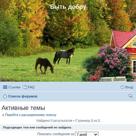
Быть добру
Ссылки
FAQ
Вход
Список форумов
ои
Активные темы
ск
Перейти к расширенному поиску
Найдено 0 результатов • Страница
1
из
1
Подходящих тем или сообщений не найдено.
Показать сообщения за