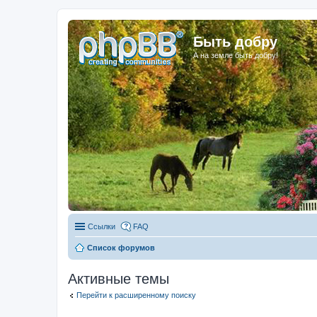
Быть добру
А на земле быть добру!
Ссылки
FAQ
Список форумов
Активные темы
Перейти к расширенному поиску