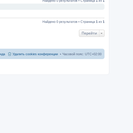
Найдено 0 результатов • Страница
1
из
1
Найдено 0 результатов • Страница
1
из
1
Перейти
нда
Удалить cookies конференции
Часовой пояс:
UTC+02:00