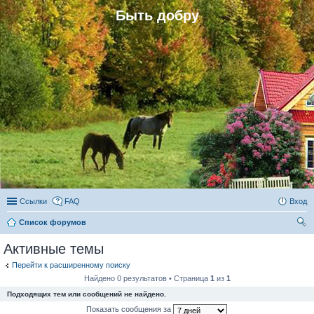
Быть добру
Ссылки
FAQ
Вход
Список форумов
ои
Активные темы
ск
Перейти к расширенному поиску
Найдено 0 результатов • Страница
1
из
1
Подходящих тем или сообщений не найдено.
Показать сообщения за