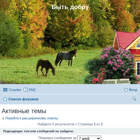
Быть добру
Ссылки
FAQ
Вход
Список форумов
ои
Активные темы
ск
Перейти к расширенному поиску
Найдено 0 результатов • Страница
1
из
1
Подходящих тем или сообщений не найдено.
Показать сообщения за