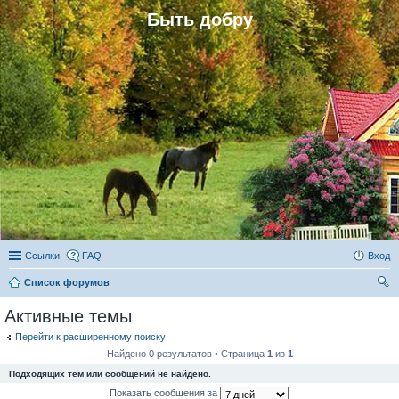
Быть добру
Ссылки
FAQ
Вход
Список форумов
ои
Активные темы
ск
Перейти к расширенному поиску
Найдено 0 результатов • Страница
1
из
1
Подходящих тем или сообщений не найдено.
Показать сообщения за