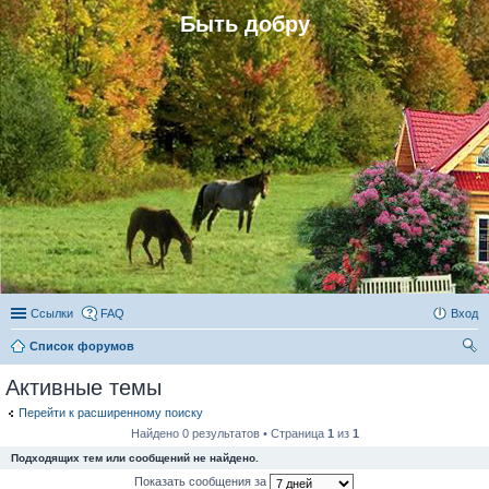
Быть добру
Ссылки
FAQ
Вход
Список форумов
ои
Активные темы
ск
Перейти к расширенному поиску
Найдено 0 результатов • Страница
1
из
1
Подходящих тем или сообщений не найдено.
Показать сообщения за