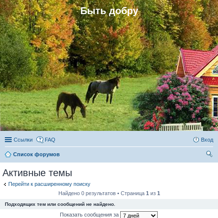
Быть добру
Ссылки
FAQ
Вход
Список форумов
ои
Активные темы
ск
Перейти к расширенному поиску
Найдено 0 результатов • Страница
1
из
1
Подходящих тем или сообщений не найдено.
Показать сообщения за