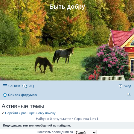
Быть добру
Ссылки
FAQ
Вход
Список форумов
ои
Активные темы
ск
Перейти к расширенному поиску
Найдено 0 результатов • Страница
1
из
1
Подходящих тем или сообщений не найдено.
Показать сообщения за