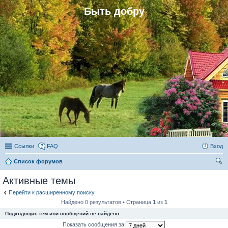
Быть добру
Ссылки
FAQ
Вход
Список форумов
ои
Активные темы
ск
Перейти к расширенному поиску
Найдено 0 результатов • Страница
1
из
1
Подходящих тем или сообщений не найдено.
Показать сообщения за