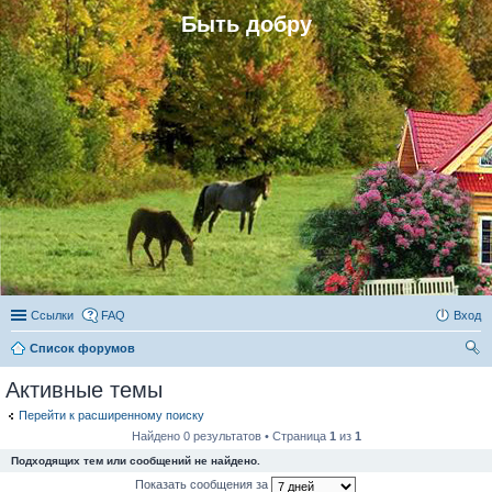
Быть добру
Ссылки
FAQ
Вход
Список форумов
ои
Активные темы
ск
Перейти к расширенному поиску
Найдено 0 результатов • Страница
1
из
1
Подходящих тем или сообщений не найдено.
Показать сообщения за