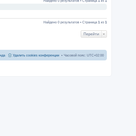
Найдено 0 результатов • Страница
1
из
1
Найдено 0 результатов • Страница
1
из
1
Перейти
нда
Удалить cookies конференции
Часовой пояс:
UTC+02:00