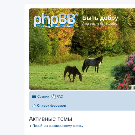
Быть добру
А на земле быть добру!
Ссылки
FAQ
Список форумов
Активные темы
Перейти к расширенному поиску