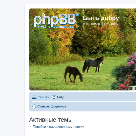
Быть добру
А на земле быть добру!
Ссылки
FAQ
Список форумов
Активные темы
Перейти к расширенному поиску