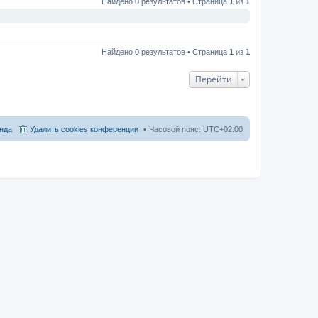
Найдено 0 результатов • Страница
1
из
1
Найдено 0 результатов • Страница
1
из
1
Перейти
нда
Удалить cookies конференции
Часовой пояс:
UTC+02:00